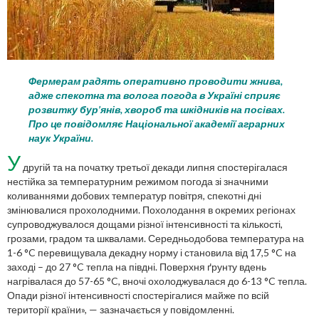
Фермерам радять оперативно проводити жнива,
адже спекотна та волога погода в Україні сприяє
розвитку бур’янів, хвороб та шкідників на посівах.
Про це повідомляє Національної академії аграрних
наук України.
У
другій та на початку третьої декади липня спостерігалася
нестійка за температурним режимом погода зі значними
коливаннями добових температур повітря, спекотні дні
змінювалися прохолодними. Похолодання в окремих регіонах
супроводжувалося дощами різної інтенсивності та кількості,
грозами, градом та шквалами. Середньодобова температура на
1-6 °C перевищувала декадну норму і становила від 17,5 °C на
заході – до 27 °C тепла на півдні. Поверхня ґрунту вдень
нагрівалася до 57-65 °C, вночі охолоджувалася до 6-13 °C тепла.
Опади різної інтенсивності спостерігалися майже по всій
території країни», — зазначається у повідомленні.