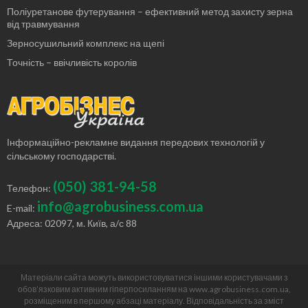
Поліуретанове футерування – ефективний метод захисту зерна
від травмування
Зерносушильний комплекс на щепі
Точність – ввічливість королів
Інформаційно-рекламне видання передових технологій у
сільському господарстві.
(050) 381-94-58
Телефон:
info@agrobusiness.com.ua
E-mail:
Адреса: 02097, м. Київ, а/с 88
Матеріали сайта можуть використовуватися іншими користувачами з
обов’язковим активним гіперпосиланням на www.agrobusiness.com.ua,
розміщеним в першому абзаці матеріалу. Відповідальність за зміст