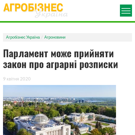
ПРО ЖУРНАЛ
АРХІВ НОМЕРІВ
Агробізнес Україна
Агроновини
АГРОНОВИНИ
Парламент може прийняти
РУБРИКИ
закон про аграрні розписки
АГРОВИСТАВКИ
АГРОПОЛІТИКА
ДЕНЬ ПОЛЯ
9 квітня 2020
МЕХАНІЗАЦІЯ
ОГЛЯД РИНКУ
АГРОКОНФЕРЕНЦІЯ
ЗАХИСТ РОСЛИН
ЗЕРНОВІ ТЕХНОЛОГІЇ
ПОРАДИ ЮРИСТА
АГРОБІЗНЕС