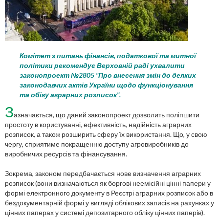
Комітет з питань фінансів, податкової та митної
політики рекомендує Верховній раді ухвалити
законопроект №2805 "Про внесення змін до деяких
законодавчих актів України щодо функціонування
та обігу аграрних розписок".
З
азначається, що даний законопроект дозволить поліпшити
простоту в користуванні, ефективність, надійність аграрних
розписок, а також розширить сферу їх використання. Що, у свою
чергу, сприятиме покращенню доступу агровиробників до
виробничих ресурсів та фінансування.
Зокрема, законом передбачається нове визначення аграрних
розписок (вони визначаються як боргові неемісійні цінні папери у
формі електронного документу в Реєстрі аграрних розписок або в
бездокументарній формі у вигляді облікових записів на рахунках у
цінних паперах у системі депозитарного обліку цінних паперів).