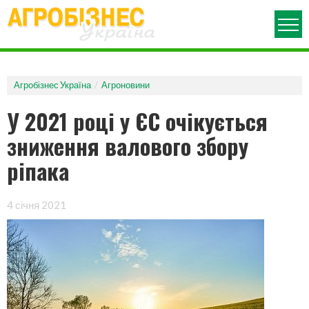
ПРО ЖУРНАЛ
АРХІВ НОМЕРІВ
Агробізнес Україна
Агроновини
АГРОНОВИНИ
У 2021 році у ЄС очікується
РУБРИКИ
зниження валового збору
АГРОВИСТАВКИ
ріпака
АГРОПОЛІТИКА
ДЕНЬ ПОЛЯ
МЕХАНІЗАЦІЯ
4 січня 2021
ОГЛЯД РИНКУ
АГРОКОНФЕРЕНЦІЯ
ЗАХИСТ РОСЛИН
ЗЕРНОВІ ТЕХНОЛОГІЇ
ПОРАДИ ЮРИСТА
АГРОБІЗНЕС