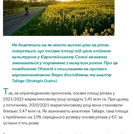
Не дивлячись на як ніколи високі ціни на ріпак,
очікується, що посівні площі під цією олійною
культурою у Європейському Союзі незначно
зменшаться у порівнянні з минулим роком. Про це
повідомляє Oilworld з посиланням на прогноз
агроекономічного бюро досліджень та аналізу
Tallage (Strategie Grains).
Т
ак, за оприлюдненим прогнозом, посівні площі ріпака у
2021/2022 маркетинговому році складуть 5,45 млн га. При цьому,
у поточному, 2020/2021 маркетинговому році вони становили
близько 5,47 млн га. Як зазначають аналітики Tallage, така площа
є приблизно на 13% середнього розміру посівів ріпака у ЄС за
останні п’ять років.