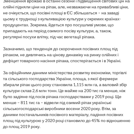
Зменшення врожаю в останні сезони і підвищення світових цін на
олійні підняли ціни на ріпак, але, незважаючи на привабливі ціни,
не очікується, що посівні площі в ЄС збільшаться – на заваді
цьому є труднощі з культивацією культури у окремих країнах-
продуцентах. Зокрема, йдеться про посушливі умови, що
припадають на період озимого посіву культури, а, також,
регулярні посухи влітку, під час вегетації ріпака.
Зазначимо, що тенденція до скорочення посівних площ під
ріпаком, не дивлячись на цінову динаміку на ринку олійних і
дефіцит товарного насіння ріпака, спостерігається і в Україні.
За офіційними даними міністерства розвитку економіки, торгівлі
та сільського господарства України, площа, з якої фермери
збирали ріпак цього року становила 1,115 млн га, а валовий збір
культури склав 2,6 млн тонн. Це майже на 200 тис га менше, ніж
було задіяне під посів ріпака господарствами у 2019 році. Ще
менше – 811 тис га – відвели під озимий ріпак українські
сільськогосподарські виробники восени 2020 року. Втім, за
даними постачальників посівного матеріалу, падіння посівних
площ під культурою у 2020 році становило до 45% по відношенню
до площ 2019 року.