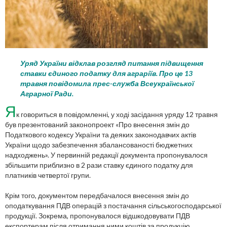
Уряд України відклав розгляд питання підвищення
ставки єдиного податку для аграріїв. Про це 13
травня повідомила прес-служба Всеукраїнської
Аграрної Ради.
Я
к говориться в повідомленні, у ході засідання уряду 12 травня
був презентований законопроект «Про внесення змін до
Податкового кодексу України та деяких законодавчих актів
України щодо забезпечення збалансованості бюджетних
надходжень». У первинній редакції документа пропонувалося
збільшити приблизно в 2 рази ставку єдиного податку для
платників четвертої групи.
Крім того, документом передбачалося внесення змін до
оподаткування ПДВ операцій з постачання сільськогосподарської
продукції. Зокрема, пропонувалося відшкодовувати ПДВ
експортерам після отримання ними коштів за продукцію.