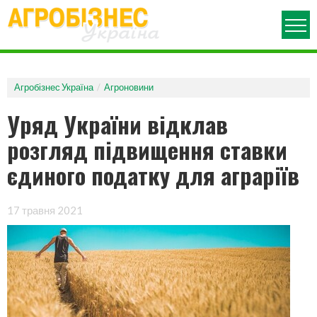
ПРО ЖУРНАЛ
АРХІВ НОМЕРІВ
Агробізнес Україна
Агроновини
АГРОНОВИНИ
Уряд України відклав
РУБРИКИ
розгляд підвищення ставки
АГРОВИСТАВКИ
єдиного податку для аграріїв
АГРОПОЛІТИКА
ДЕНЬ ПОЛЯ
МЕХАНІЗАЦІЯ
17 травня 2021
ОГЛЯД РИНКУ
АГРОКОНФЕРЕНЦІЯ
ЗАХИСТ РОСЛИН
ЗЕРНОВІ ТЕХНОЛОГІЇ
ПОРАДИ ЮРИСТА
АГРОБІЗНЕС