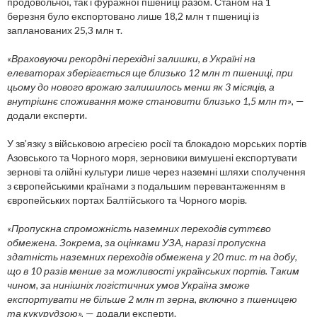
продовольчої, так і фуражної пшениці разом. Станом на 1
березня було експортовано лише 18,2 млн т пшениці із
запланованих 25,3 млн т.
«Враховуючи рекордні перехідні залишки, в Україні на
елеваторах зберігається ще близько 12 млн т пшениці, при
цьому до нового врожаю залишилось менш як 3 місяців, а
внутрішнє споживання може становити близько 1,5 млн т»
, —
додали експерти.
У зв’язку з військовою агресією росії та блокадою морських портів
Азовського та Чорного моря, зерновики вимушені експортувати
зернові та олійні культури лише через наземні шляхи сполучення
з європейськими країнами з подальшим перевантаженням в
європейських портах Балтійського та Чорного морів.
«Пропускна спроможність наземних переходів суттєво
обмежена. Зокрема, за оцінками УЗА, наразі пропускна
здатність наземних переходів обмежена у 20 тис. т на добу,
що в 10 разів менше за можливості українських портів. Таким
чином, за нинішніх логістичних умов Україна зможе
експортувати не більше 2 млн т зерна, включно з пшеницею
та кукурудзою»,
— додали експерти.