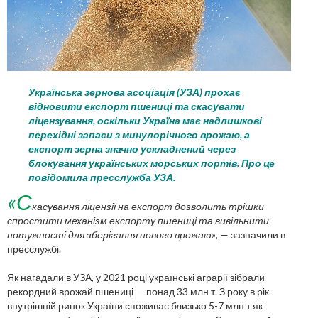
Українська зернова асоціація (УЗА) прохає
відновити експорт пшениці та скасувати
ліцензування, оскільки Україна має надлишкові
перехідні запаси з минулорічного врожаю, а
експорт зерна значно ускладнений через
блокування українських морських портів. Про це
повідомила пресслужба УЗА.
«С
касування ліцензії на експорт дозволить трішки
спростити механізм експорту пшениці та вивільнити
потужності для зберігання нового врожаю»
, — зазначили в
пресслужбі.
Як нагадали в УЗА, у 2021 році українські аграрії зібрали
рекордний врожай пшениці — понад 33 млн т. З року в рік
внутрішній ринок України споживає близько 5-7 млн т як