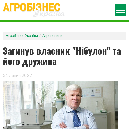
ПРО ЖУРНАЛ
АРХІВ НОМЕРІВ
Агробізнес Україна
Агроновини
АГРОНОВИНИ
Загинув власник "Нібулон" та
РУБРИКИ
його дружина
АГРОВИСТАВКИ
АГРОПОЛІТИКА
ДЕНЬ ПОЛЯ
31 липня 2022
МЕХАНІЗАЦІЯ
ОГЛЯД РИНКУ
АГРОКОНФЕРЕНЦІЯ
ЗАХИСТ РОСЛИН
ЗЕРНОВІ ТЕХНОЛОГІЇ
ПОРАДИ ЮРИСТА
АГРОБІЗНЕС