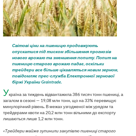
Світові ціни на пшеницю продовжують
опускатися під тиском збільшення прогнозів
нового врожаю та зменшення попиту. Попит на
пшеницю старого врожаю падає, оскільки
трейдери все більше цікавляться новим зерном,
повідомляє прес-служба Електронної зернової
біржі України Graintrade.
У
країна за тиждень відвантажила 386 тисяч тонн пшениці, а
загалом в сезоні — 19,08 млн тонн, що на 33% перевищує
минулорічний рівень. В межах узгодженої між урядом та
трейдерами квоти на 20,2 млн тонн вільними до експорту
лишаються лише 1,2 млн тонн.
«Трейдери майже зупинили закупівлю пшениці старого