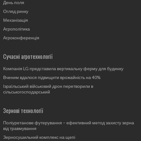
День поля
Огляд ринку
Механізація
Агрополітика
Агроконференція
Сучасні агротехнології
Компанія LG представила вертикальну ферму для будинку
Вченим вдалося підвищити врожайність на 40%
Ізраїльський військовий дрон перетворили в
сільськогосподарський
Зернові технології
Поліуретанове футерування – ефективний метод захисту зерна
від травмування
Зерносушильний комплекс на щепі