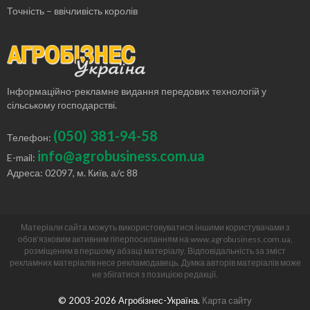
Точність – ввічливість королів
Інформаційно-рекламне видання передових технологій у
сільському господарстві.
(050) 381-94-58
Телефон:
info@agrobusiness.com.ua
E-mail:
Адреса: 02097, м. Київ, а/с 88
Матеріали сайта можуть використовуватися іншими користувачами з
обов’язковим активним гіперпосиланням на www.agrobusiness.com.ua,
розміщеним в першому абзаці матеріалу. Відповідальність за зміст
рекламних матеріалів несе рекламодавець. Думка авторів матеріалів може
не збігатися з позицією редакції.
© 2003-2026 Агробізнес-Україна.
Карта сайту