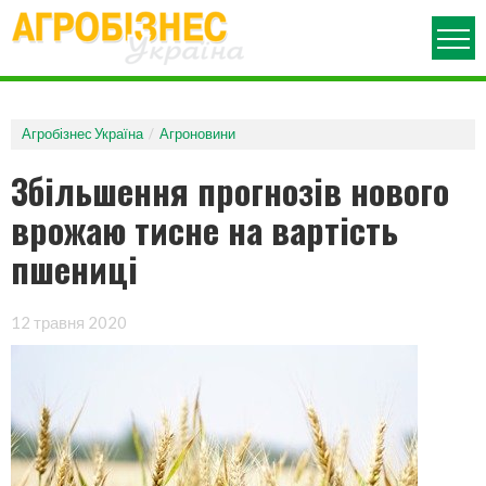
ПРО ЖУРНАЛ
АРХІВ НОМЕРІВ
Агробізнес Україна
Агроновини
АГРОНОВИНИ
Збільшення прогнозів нового
РУБРИКИ
врожаю тисне на вартість
АГРОВИСТАВКИ
пшениці
АГРОПОЛІТИКА
ДЕНЬ ПОЛЯ
МЕХАНІЗАЦІЯ
12 травня 2020
ОГЛЯД РИНКУ
АГРОКОНФЕРЕНЦІЯ
ЗАХИСТ РОСЛИН
ЗЕРНОВІ ТЕХНОЛОГІЇ
ПОРАДИ ЮРИСТА
АГРОБІЗНЕС