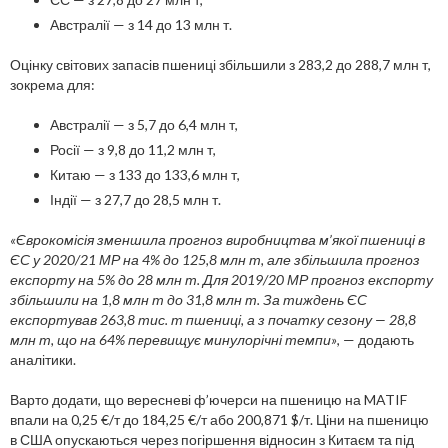
Австралії — з 14 до 13 млн т.
Оцінку світових запасів пшениці збільшили з 283,2 до 288,7 млн т,
зокрема для:
Австралії — з 5,7 до 6,4 млн т,
Росії — з 9,8 до 11,2 млн т,
Китаю — з 133 до 133,6 млн т,
Індії — з 27,7 до 28,5 млн т.
«Єврокомісія зменшила прогноз виробництва м’якої пшениці в
ЄС у 2020/21 МР на 4% до 125,8 млн т, але збільшила прогноз
експорту на 5% до 28 млн т. Для 2019/20 МР прогноз експорту
збільшили на 1,8 млн т до 31,8 млн т. За тиждень ЄС
експортував 263,8 тис. т пшениці, а з початку сезону — 28,8
млн т, що на 64% перевищує минулорічні темпи»
, — додають
аналітики.
Варто додати, що вересневі ф’ючерси на пшеницю на MATIF
впали на 0,25 €/т до 184,25 €/т або 200,871 $/т. Ціни на пшеницю
в США опускаються через погіршення відносин з Китаєм та під